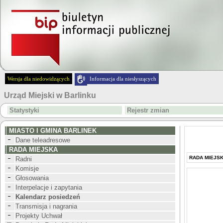
Wersja dla niedowidzących
Informacja dla niesłyszących
Urząd Miejski w Barlinku
Statystyki
Rejestr zmian
MIASTO I GMINA BARLINEK
Dane teleadresowe
RADA MIEJSKA
RADA MIEJS
Radni
Komisje
Głosowania
Interpelacje i zapytania
Kalendarz posiedzeń
Transmisja i nagrania
Projekty Uchwał