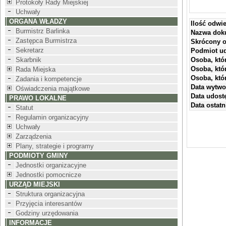
Protokoły Rady Miejskiej
.
Uchwały
ORGANA WŁADZY
Ilość odwi
Burmistrz Barlinka
Nazwa dok
Zastępca Burmistrza
Skrócony o
Sekretarz
Podmiot ud
Skarbnik
Osoba, któ
Osoba, któ
Rada Miejska
Osoba, któ
Zadania i kompetencje
Data wytwo
Oświadczenia majątkowe
Data udostę
PRAWO LOKALNE
Data ostatni
Statut
Regulamin organizacyjny
Uchwały
Zarządzenia
Plany, strategie i programy
PODMIOTY GMINY
Jednostki organizacyjne
Jednostki pomocnicze
URZĄD MIEJSKI
Struktura organizacyjna
Przyjęcia interesantów
Godziny urzędowania
INFORMACJE