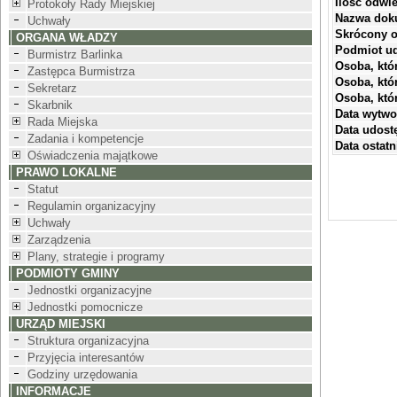
Ilość odwi
Protokoły Rady Miejskiej
Nazwa dok
Uchwały
Skrócony o
ORGANA WŁADZY
Podmiot ud
Burmistrz Barlinka
Osoba, któ
Zastępca Burmistrza
Osoba, któ
Sekretarz
Osoba, któ
Skarbnik
Data wytwo
Rada Miejska
Data udostę
Zadania i kompetencje
Data ostatni
Oświadczenia majątkowe
PRAWO LOKALNE
Statut
Regulamin organizacyjny
Uchwały
Zarządzenia
Plany, strategie i programy
PODMIOTY GMINY
Jednostki organizacyjne
Jednostki pomocnicze
URZĄD MIEJSKI
Struktura organizacyjna
Przyjęcia interesantów
Godziny urzędowania
INFORMACJE