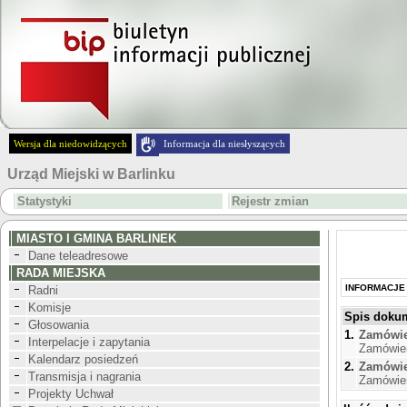
Wersja dla niedowidzących
Informacja dla niesłyszących
Urząd Miejski w Barlinku
Statystyki
Rejestr zmian
MIASTO I GMINA BARLINEK
Dane teleadresowe
RADA MIEJSKA
INFORMACJE
Radni
Komisje
Spis doku
Głosowania
1.
Zamówie
Interpelacje i zapytania
Zamówien
Kalendarz posiedzeń
2.
Zamówie
Transmisja i nagrania
Zamówien
Projekty Uchwał